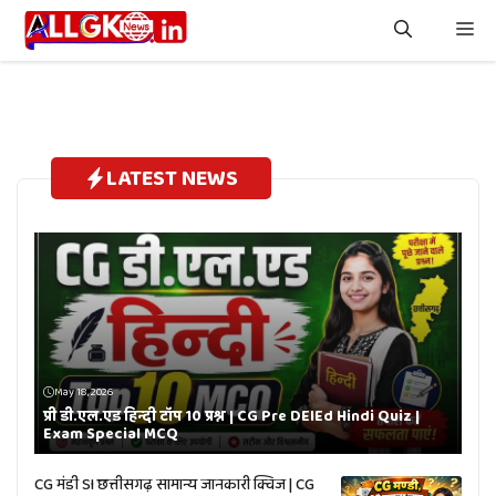
Skip
Me
to
content
LATEST NEWS
May 18, 2026
प्री डी.एल.एड हिन्दी टॉप 10 प्रश्न | CG Pre DElEd Hindi Quiz |
Exam Special MCQ
CG मंडी SI छत्तीसगढ़ सामान्य जानकारी क्विज | CG